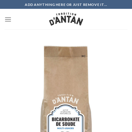
Skip
ADD ANYTHING HERE OR JUST REMOVE IT...
to
content