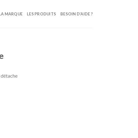
LA MARQUE
LES PRODUITS
BESOIN D’AIDE ?
e
t détache