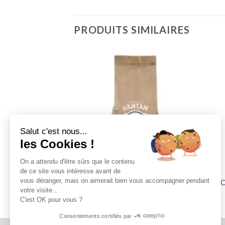
PRODUITS SIMILAIRES
Salut c'est nous...
les Cookies !
On a attendu d'être sûrs que le contenu
de ce site vous intéresse avant de
vous déranger, mais on aimerait bien vous accompagner pendant
C
s & multi-usages
Acide citrique
votre visite...
C'est OK pour vous ?
Consentements certifiés par