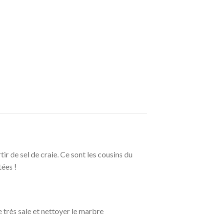
ir de sel de craie. Ce sont les cousins du
tées !
e très sale et nettoyer le marbre