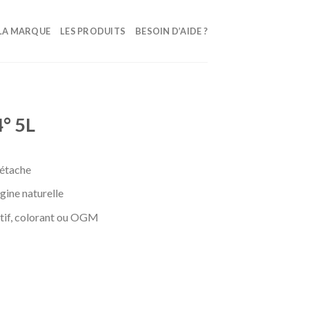
LA MARQUE
LES PRODUITS
BESOIN D’AIDE ?
4° 5L
détache
igine naturelle
ctif, colorant ou OGM