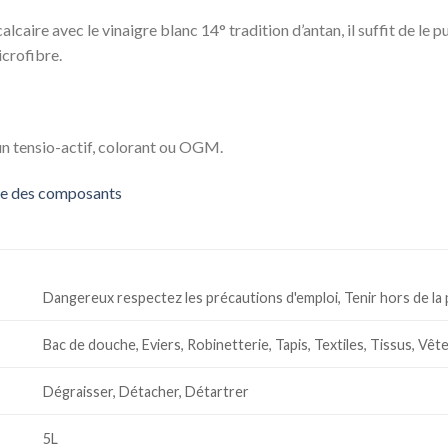
calcaire avec le vinaigre blanc 14° tradition d’antan, il suffit de le p
icrofibre.
cun tensio-actif, colorant ou OGM.
ste des composants
Dangereux respectez les précautions d'emploi, Tenir hors de la
Bac de douche, Eviers, Robinetterie, Tapis, Textiles, Tissus, Vê
Dégraisser, Détacher, Détartrer
5L